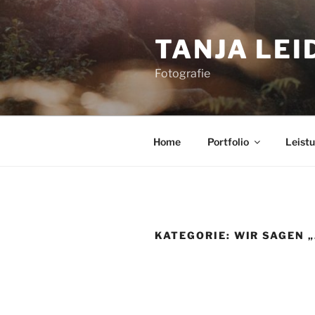
Zum
Inhalt
TANJA LEI
springen
Fotografie
Home
Portfolio
Leist
KATEGORIE:
WIR SAGEN „