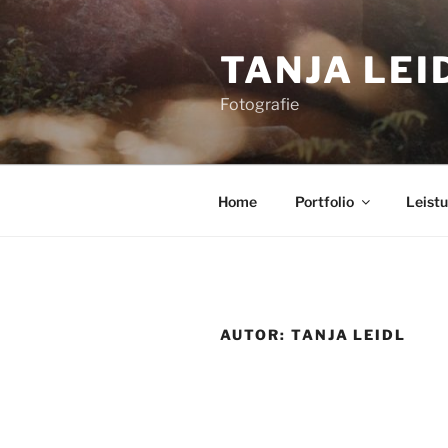
Zum
Inhalt
TANJA LEI
springen
Fotografie
Home
Portfolio
Leist
AUTOR:
TANJA LEIDL